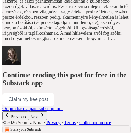
Tiszáról, és ezzel párhuzamosan kialakulnak a különböző
közösségek válaszreakciói is. Ezek részben semlegesnek tekinthető
elemzések, részben világnézeti vagy értékalapról születnek, részben
persze érdekből, részben pedig, akármennyire kényelmetlen is lehet
ennek a belátása (és persze tagadja is mindenki, de), személyes
benyomásokból, akár sértettségekből, kihagyottságérzésből,
irigységből is táplálkozhatnak. A mai hírlevelem arról fog szólni,
miért olyan nehéz meghatározni elemzőként, hogy mi a Ti…
Continue reading this post for free in the
Substack app
Claim my free post
Or purchase a paid subscription.
Previous
Next
© 2026 Schultz Nóra
·
Privacy
∙
Terms
∙
Collection notice
Start your Substack