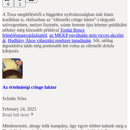
6
1
A Tisza megítéléséről a független nyilvánosságban már írtam
korábban is, elsősorban az “ellenzéki cringe faktor”-t tárgyaló
szövegemben, melyet őszintén, szinte hetente újra lehetne publikálni
néhány még kínosabb példával
Tordai Bence
felmérésmagyarázásaitól
,
az MKKP egyáltalán nem vicces akcióin
át
,
Hadházy Ákos választási rendszer tagadásáig
. Sőt, utólag
átgondolva talán még pontosabb lett volna az
ellenzéki delulu
kifejezés.
Az értelmiségi cringe faktor
Schultz Nóra
·
February 24, 2025
Read full story
Mindenesetre, ahogy telik kampány, úgy egyre többet tudunk meg a