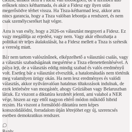
erőknek nincs kétharmada, és akár a Fidesz egy ilyen után
megerősödve térhet vissza. Ha Tisza-kétharmad lesz, akkor arra
nincs garancia, hogy a Tisza valóban lebontja a rendszert, és nem
csak személycseréket hajt végre.
Arra is van esély, hogy a 2026-os választást megnyeri a Fidesz. Ez
vagy megállítja az erjedést, vagy nem. Vagy akár elhozhatja a
politikai tér teljes átalakulását, ha a Fidesz mellett a Tisza is szétesik
a vereség miatt.
Bár nem tartom valószínűnek, elképzelhető a választási csalás, vagy
a választás szabadságának megsértése a Tisza ellenetetlenítésével. A
pálya lejt, de a választás eddig mindig szabad és valós eredményű
volt. Esetleg bár a választást elveszítik, a hatalomátadás nem történik
meg valamilyen ürügy okán. Ha nem lesz eredményes és valódi
választás, akkor nyilvánvalóan hatalmas tiltakozások indulnak, de
ezek letörésére van mozgástér, ahogy Grúziában vagy Belaruszban
láttuk. Ez viszont a diktatúra kezdetét jelenti, ami valahol a NER
vége, hiszen az egy ettől nagyon eltérő módon működő hibrid
rezsim. Ha viszont a formálódó diktatúra nem képes
konszolidálódni, forradalom útján létrejöhet egy új, szerencsés
esetben demokratikus rendszer.
Reply