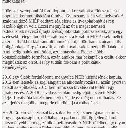
mutogatással.
2006 sok szempontból fordulópont, ekkor váltott a Fidesz teljesen
populista kommunikációra (amivel Gyurcsány is élt valamelyest). A
szalonzsidózó MIÉP eddigre rég elérte az üvegplafonját és rég
leszálló ágban volt. Ezzel megnyílt az út a magát nemzeti
radikálisnak nevező újfajta szélsőjobboldali politizálásnak, ami egy
szélesebb réteget tudott becsatornázni, a korábbi MIÉP-esek mellett
a szocialistákból kiábrándult munkásokat, 2006-ban az utcán aktív
huligánokat, Torgyán árváit, a politikával csak ismerkedő fiatalokat.
Ami pedig náluk működött, azt lemásolta a Fidesz előbb
konszolidáltabb formában, aztán amikor már bekapták a csalit, akkor
meghúzták az orsót, és így tudták fokozni a politikájuk
keménységét.
2010 egy újabb fordulópont, megnyílt a NER kiépítésének kapuja.
2012-ben letették az jogi alapjait az alkotmányozással, aztán gyorsan
haladt az építkezés. 2015-ben Simicska kiválásával történt egy
újratervezés. A 2018-as választás után pedig eljött az érett NER
ideje. Tavaly óta látszik némi erjedés, de ez még nem rothadás. Ez
az erjedés megállhat még, de elindíthatja a rothadást is.
Ha 2026-ban választással távozik a Fidesz, az nem garancia arra,
hogy a gazdaságban, médiában, a parlamenttől független állami
intézményekben megszűnik a befolyásuk. A NER túlélhet egy olyan
ciklust, amikor nem a Fidesz van többségben, de a szemben álló