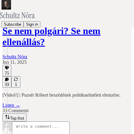
Subscribe
Sign in
Se nem polgári? Se nem
ellenállás?
Schultz Nóra
Jun 11, 2025
75
33
1
[Videó!] | Puzsér Róbert beszédének politikaelméleti elemzése.
Listen →
33 Comments
Top first