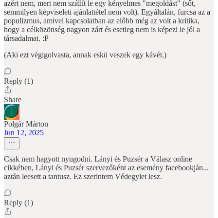
azért nem, mert nem szállít le egy kényelmes "megoldást" (sőt,
semmilyen képviseleti ajánlattétel nem volt). Egyáltalán, furcsa az a
populizmus, amivel kapcsolatban az előbb még az volt a kritika,
hogy a célközönség nagyon zárt és esetleg nem is képezi le jól a
társadalmat. :P
(Aki ezt végigolvasta, annak eskü veszek egy kávét.)
Reply (1)
Share
Polgár Márton
Jun 12, 2025
Csak nem hagyott nyugodni. Lányi és Puzsér a Válasz online
cikkében, Lányi és Puzsér szervezőként az esemény facebookján...
aztán leesett a tantusz. Ez szerintem Védegylet lesz.
Reply (1)