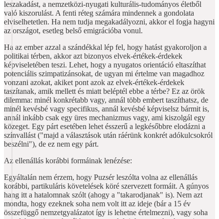
leszakadást, a nemzetközi-nyugati kulturális-tudományos életből
való kiszorulást. A fenti réteg számára mindennek a gondolata
elviselhetetlen. Ha nem tudja megakadályozni, akkor el fogja hagyni
az országot, esetleg belső emigrációba vonul.
Ha az ember azzal a szándékkal lép fel, hogy hatást gyakoroljon a
politikai térben, akkor azt bizonyos elvek-értékek-érdekek
képviseletében teszi. Lehet, hogy a nyugatos orientáció eltaszíthat
potenciális szimpatizánsokat, de ugyan mi értelme van magadhoz
vonzani azokat, akiket pont azok az elvek-értékek-érdekek
taszítanak, amik mellett és miatt beléptél ebbe a térbe? Ez az örök
dilemma: minél konkrétabb vagy, annál több embert taszíthatsz, de
minél kevésbé vagy specifikus, annál kevésbé képviselsz bármit is,
annál inkább csak egy üres mechanizmus vagy, ami kiszolgál egy
közeget. Egy párt esetében lehet ésszerű a legkésőbbre elodázni a
színvallást ("majd a választások után ráérünk konkrét adókulcsokról
beszélni"), de ez nem egy párt.
Az ellenállás korábbi formáinak lenézése:
Egyáltalán nem érzem, hogy Puzsér leszólta volna az ellenállás
korábbi, partikuláris követelések köré szervezett formáit. A gúnyos
hang itt a hatalomnak szólt (ahogy a "takarodjanak" is). Nem azt
mondta, hogy ezeknek soha nem volt itt az ideje (bár a 15 év
összefüggő nemzetgyalázatot így is lehetne értelmezni), vagy soha