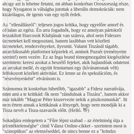
ahogy azt is lehetne firtatni, mi abban konkrétan Oroszország része,
hogy Nyugaton is válságba jutottak a liberális demokráciák: nem
kizárólagos, de igenis van egy nyílt érdek.
Az "ellenállásról": teljesen jogos kritika, hogy egyelőre amorf és
céltalan az egész. Én arra fogadnék, hogy ez amolyan pártokról
leszakított Harcosok Klubjának van szánva, ahol nem Fideszes
üzeneteket kell megosztani, hanem lazábban vett közéleti
üzeneteket, rendezvényeket, ilyesmit. Valami Tiszánál tágabb,
anarchikusabb platformot képzelek el, aminek Puzsér (reményeim
szerint!) nem vezére. Ez az Inga brand tömegmozgalmi kiegészítése
szerintem: keresi azokat a beszélő fejeket, akik hajlandóak odatenni
az arcukat mellé, és együtt fenntartani egy (kívánatosnak vélt)
felfokozott közéleti aktivitást. Ez lenne az én spekulációm, és
"részvényesként" elvárásom is.
Számomra itt konkrétan hihetőbb, "igazabb" a Fidesz narratívája,
mint ami a te kritikád: ők nem "ráindulnak a Tiszára", hanem akkor
már inkább "Magyar Péter kiszervezte nekik a piszkosmunkát". Itt
nem értem annak a kritikának a lényegét, hogy nem mondják ki a
Tisza nevét a Tisza-szavazók előtt. (Helló. 👋)
Sokadjára emlegetem a "Fűre lépni szabad – az értelmiség útja a
jelentéktelenségbe" című Válasz Online-cikket - szerintem most is
"szinoptikus" az elemzéseddel, de nincs benne ez a "krindzs