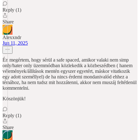
Reply (1)
Share
Alexxndr
Jun 11, 2025
Én megértem, hogy sérül a safe spaced, amikor valaki nem simp
only/hater only üzemmódban közlekedik a közbeszédben ( hanem
vélemények/állítások mentén egyszer egyetért, máskor vitatkozik
egy adott személlyel) de ha nincs érdemi mondanivalód ehhez a
témához, ha nem tudsz mit hozzátenni, akkor nem muszáj feltétlenül
kommentelni.
Köszönjük!
Reply (1)
Share