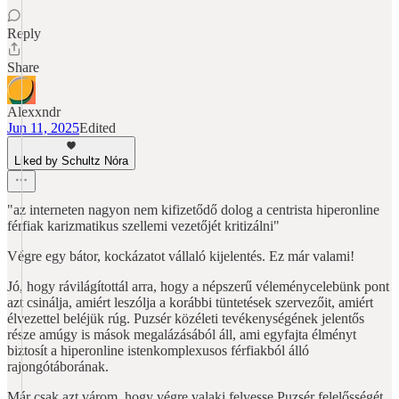
Reply
Share
Alexxndr
Jun 11, 2025
Edited
Liked by Schultz Nóra
"az interneten nagyon nem kifizetődő dolog a centrista hiperonline
férfiak karizmatikus szellemi vezetőjét kritizálni"
Végre egy bátor, kockázatot vállaló kijelentés. Ez már valami!
Jó, hogy rávilágítottál arra, hogy a népszerű véleménycelebünk pont
azt csinálja, amiért leszólja a korábbi tüntetések szervezőit, amiért
élvezettel beléjük rúg. Puzsér közéleti tevékenységének jelentős
része amúgy is mások megalázásából áll, ami egyfajta élményt
biztosít a hiperonline istenkomplexusos férfiakból álló
rajongótáborának.
Már csak azt várom, hogy végre valaki felvesse Puzsér felelősségét