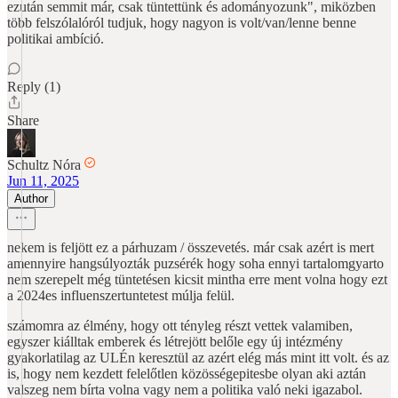
ezután semmit már, csak tüntettünk és adományozunk", miközben
több felszólalóról tudjuk, hogy nagyon is volt/van/lenne benne
politikai ambíció.
Reply (1)
Share
Schultz Nóra
Jun 11, 2025
Author
nekem is feljött ez a párhuzam / összevetés. már csak azért is mert
amennyire hangsúlyozták puzsérék hogy soha ennyi tartalomgyarto
nem szerepelt még tüntetésen kicsit mintha erre ment volna hogy ezt
a 2024es influenszertuntetest múlja felül.
számomra az élmény, hogy ott tényleg részt vettek valamiben,
egyszer kiálltak emberek és létrejött belőle egy új intézmény
gyakorlatilag az ULÉn keresztül az azért elég más mint itt volt. és az
is, hogy nem kezdett felelőtlen közösségepitesbe olyan aki aztán
valszeg nem bírta volna vagy nem a politika való neki igazabol.