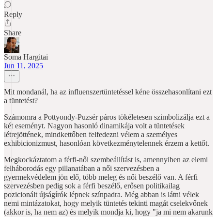
Reply
Share
Soma Hargitai
Jun 11, 2025
Mit mondanál, ha az influenszertüntetéssel kéne összehasonlítani ezt
a tüntetést?
Számomra a Pottyondy-Puzsér páros tökéletesen szimbolizálja ezt a
két eseményt. Nagyon hasonló dinamikája volt a tüntetések
létrejöttének, mindkettőben felfedezni vélem a személyes
exhibicionizmust, hasonlóan következménytelennek érzem a kettőt.
Megkockáztatom a férfi-női szembeállítást is, amennyiben az elemi
felháborodás egy pillanatában a női szervezésben a
gyermekvédelem jön elő, több meleg és női beszélő van. A férfi
szervezésben pedig sok a férfi beszélő, erősen politikailag
pozicionált újságírók lépnek színpadra. Még abban is látni vélek
nemi mintázatokat, hogy melyik tüntetés tekinti magát cselekvőnek
(akkor is, ha nem az) és melyik mondja ki, hogy "ja mi nem akarunk