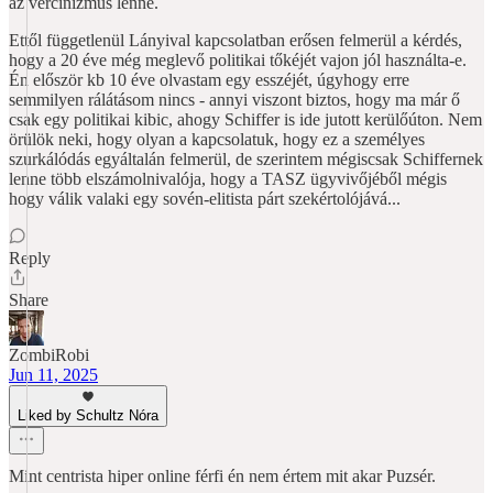
az vércinizmus lenne.
Ettől függetlenül Lányival kapcsolatban erősen felmerül a kérdés,
hogy a 20 éve még meglevő politikai tőkéjét vajon jól használta-e.
Én először kb 10 éve olvastam egy esszéjét, úgyhogy erre
semmilyen rálátásom nincs - annyi viszont biztos, hogy ma már ő
csak egy politikai kibic, ahogy Schiffer is ide jutott kerülőúton. Nem
örülök neki, hogy olyan a kapcsolatuk, hogy ez a személyes
szurkálódás egyáltalán felmerül, de szerintem mégiscsak Schiffernek
lenne több elszámolnivalója, hogy a TASZ ügyvivőjéből mégis
hogy válik valaki egy sovén-elitista párt szekértolójává...
Reply
Share
ZombiRobi
Jun 11, 2025
Liked by Schultz Nóra
Mint centrista hiper online férfi én nem értem mit akar Puzsér.