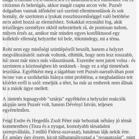
cinizmus és belerúgás, akkor magát csapta arcon vele. Puzsér
dolgaiban vannak időnként szó szerinti ellentmondások és sok
homály, de szerintem a lyukak rosszhiszeműséggel való betöltése
nem adott hozzá az elemzéshez. Sokakkal rezonálni fog, akik
tetszőleges személyes okból neheztelnek rá, de pontosan tudom,
milyen érzés az, amikor már minden egyes konfliktusod egy
kollektív ellenség helyzetbe tol bele, tökmindegy, mi a téma.
Robi nem egy minőségi szintlépésről beszélt, hanem a helyzet
megváltozásáról: naivak voltunk, elhittük, hogy nem lesz rosszabb,
hát most már nincs más választásunk. Eszembe nem jutott volna - és
szerintem a közönségben kb senkinek - hogy ez a régi tüntetések
leszólása. Egyébként meg a tágabban vett Puzsér-narratívában pont
benne van a szolidaritás hiánya mint probléma, a meghaladásra tett
kísérlet erről is szól: emeljük a tétet, ha már az emberek nem állnak
ki a másik ügye mellett.
A tüntetés legnagyobb "sztárja" egyébként a helyszíni reakciók
alapján nem Puzsér volt, hanem Dévényi István, teljesen
egyértelműen.
Feigl Endre és Hegedűs Zsolt Péter már behoztak néhány jó témát
kommentben (Tisza és a nyugat, komolyabb társadalmi
szerepvállalás, 3 millió Fidesz-szavazat), hatalmas lájk nekik érte.
Én amúgy úgy érzem, kicsit túlhangsúlyoztad a "nyugatozást", mint