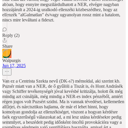
abban, hogy ennyire megszilárdulhatott a NER, elvégre nagyban
hozzájárult a 2024-ig uralkodó ellenzéki közbeszédhez, hogy az
ellenzék "alGalmatlan" és/vagy ugyanolyan rossz mint a hatalom,
nincs mire leváltani a fideszt.
Reply (2)
Share
Walpurgis
Jun 17, 2025
Van ez a Centrista Szekta nevű (DK-s?) mémoldal, aki szerint kb.
Puzsér miatt van a NER, de ő gyűlöli a Tiszát is, és Hont Andrásék
vagy Schiffer tevékenységét jóval kevésbé kritizálja, holott ők még
mindig azt csinálják, még mindig a NER-es index pénzéből, amiért
régen jogos volt Puzsért szidni. Ma is vannak tévedései, kellemetlen
allűrjei, és nárcisztikus hajlama, de már el lehet hinni, hogy
komolyan gondolja az ellenzékiséget, viszont a hogyan kérdésre
faék egyszerűségű válaszokat ad, a mi lesz utána kérdésekre pedig
semmilyet, a beszédeit pedig időnként öncélú provokációra vagy a
személyes sérelmein való ventillálásra használja, amivel árt a