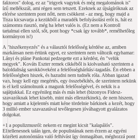
faktoros" dolog, ez az "irigyek vagytok és még megalománok is"
ízű mellékszál, ami régen sem tetszett. Ezeknek az újságíróknak az
elérése szerintem pont nőtt, nem csökkent - az meg, hogy majd a
Tisza kicsavarja a kezükből a maradék befolyásolási erőt is, hát ez
számomra riasztó, még ha lehet valós is. (Ez nem a Kontroll
tartalmai ellen szól, sőt, pont hogy *csak így tovább*, remélhetőleg
kormányon is!)
A "hiszékenyezés" és a választói felelősség kérdése az, amiben
markánsan nem értünk egyet, ez szerintem nem változik egyhamar:
Lányi és pláne Pankotai pedzegette ezt a kérdést, én "velük
megyek". Kováts Eszter remek cikkéből is kiolvasható szerintem a
baloldaliság sarokköveként a felelősséghárítás/-tagadás. Én ebben a
felelősségben hiszek, és hazudni nem tudnék róla. Abban igazad
van, hogy kell egy megértés, egy összebékítés, de szerintem nekünk
is el kell számolnunk a magunk felelősségével, és nekik is a
sajátjukkal. Ez egyénileg más és más lehet (bizonyos Fidesz-
szavazóknak lehet kisebb, mint más ellenzékinek), de nem hiszem,
hogy amiatt a kijelentés miatt kéne tördelnie bárkinek a kezét, hogy
3 millió ember szavazatával tevőlegesen jóváhagyott gyalázatos
dolgokat.
+1 a populizmusról: nekem ez megint kicsit "kalapálós".
Elitellenesnek talán igen, de populistának nem érzem az egyéni
közéleti autonómiára való felhívást így önmagában, méghozzá pont