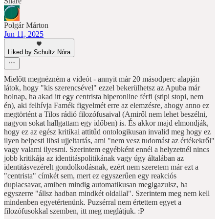
Share
Polgár Márton
Jun 11, 2025
Liked by Schultz Nóra
Mielőtt megnézném a videót - annyit már 20 másodperc alapján
látok, hogy "kis szerencsével" ezzel bekerülhetsz az Apuba már
holnap, ha akad itt egy centrista hiperonline férfi (stipi stopi, nem
én), aki felhívja Famék figyelmét erre az elemzésre, ahogy anno ez
megtörtént a Tilos rádió filozófusaival (Amiről nem lehet beszélni,
nagyon sokat hallgattam egy időben) is. És akkor majd elmondják,
hogy ez az egész kritikai attitűd ontologikusan invalid meg hogy ez
ilyen belpesti libsi ujjeltartás, ami "nem vesz tudomást az értékekről"
vagy valami ilyesmi. Szerintem egyébként ennél a helyzetnél nincs
jobb kritikája az identitáspolitikának vagy úgy általában az
identitásvezérelt gondolkodásnak, ezért nem szeretem már ezt a
"centrista" címkét sem, mert ez egyszerűen egy reakciós
duplacsavar, amiben mindig automatikusan megigazulsz, ha
egyszerre "állsz hadban mindkét oldallal". Szerintem meg nem kell
mindenben egyetértenünk. Puzsérral nem értettem egyet a
filozófusokkal szemben, itt meg meglátjuk. :P