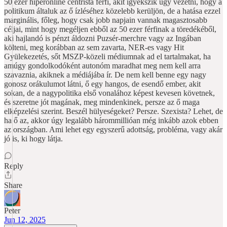
50 ezer hiperonline centrista férfi, akit igyekszik úgy vezetni, hogy a
politikum általuk az ő ízléséhez közelebb kerüljön, de a hatása ezzel
marginális, főleg, hogy csak jobb napjain vannak magasztosabb
céljai, mint hogy megéljen ebből az 50 ezer férfinak a töredékéből,
aki hajlandó is pénzt áldozni Puzsér-merchre vagy az Ingában
költeni, meg korábban az sem zavarta, NER-es vagy Hit
Gyülekezetés, sőt MSZP-közeli médiumnak ad el tartalmakat, ha
amúgy gondolkodóként autonóm maradhat meg nem kell arra
szavaznia, akiknek a médiájába ír. De nem kell benne egy nagy
gonosz orákulumot látni, ő egy hangos, de esendő ember, akit
sokan, de a nagypolitika első vonalához képest kevesen követnek,
és szeretne jót magának, meg mindenkinek, persze az ő maga
elképzelési szerint. Beszél hülyeségeket? Persze. Szexista? Lehet, de
ha ő az, akkor úgy legalább hárommillióan még inkább azok ebben
az országban. Ami lehet egy egyszerű adottság, probléma, vagy akár
jó is, ki hogy látja.
Reply
Share
Peter
Jun 12, 2025