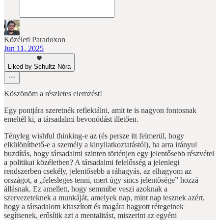
Közéleti Paradoxon
Jun 11, 2025
Liked by Schultz Nóra
Köszönöm a részletes elemzést!
Egy pontjára szeretnék reflektálni, amit te is nagyon fontosnak
emeltél ki, a társadalmi bevonódást illetően.
Tényleg wishful thinking-e az (és persze itt felmerül, hogy
elkülöníthető-e a személy a kinyilatkoztatástól), ha arra irányul
buzdítás, hogy társadalmi szinten történjen egy jelentősebb részvétel
a politikai közéletben? A társadalmi felelősség a jelenlegi
rendszerben csekély, jelentősebb a ráhagyás, az elhagyom az
országot, a „felesleges tenni, mert úgy sincs jelentősége” hozzá
állásnak. Ez amellett, hogy semmibe veszi azoknak a
szervezeteknek a munkáját, amelyek nap, mint nap tesznek azért,
hogy a társadalom kitaszított és magára hagyott rétegeinek
segítsenek, erősítik azt a mentalitást, miszerint az egyéni