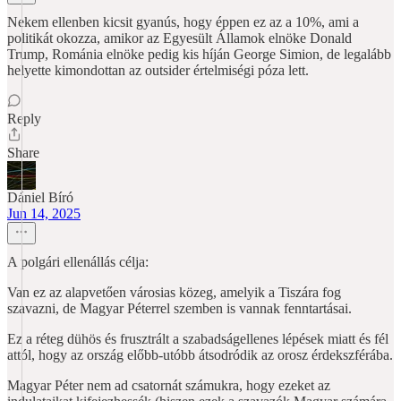
Nekem ellenben kicsit gyanús, hogy éppen ez az a 10%, ami a
politikát okozza, amikor az Egyesült Államok elnöke Donald
Trump, Románia elnöke pedig kis híján George Simion, de legalább
helyette kimondottan az outsider értelmiségi póza lett.
Reply
Share
Dániel Bíró
Jun 14, 2025
A polgári ellenállás célja:
Van ez az alapvetően városias közeg, amelyik a Tiszára fog
szavazni, de Magyar Péterrel szemben is vannak fenntartásai.
Ez a réteg dühös és frusztrált a szabadságellenes lépések miatt és fél
attól, hogy az ország előbb-utóbb átsodródik az orosz érdekszférába.
Magyar Péter nem ad csatornát számukra, hogy ezeket az