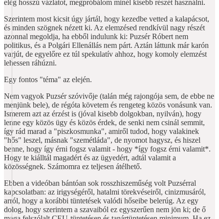
elég hosszú vázlatot, megpróbálom minél kisebb részét használni.
Szerintem most kicsit úgy jártál, hogy kezedbe vetted a kalapácsot,
és minden szögnek nézett ki. Az elemzésed rendkívül nagy részét
azonnal megoldja, ha ebből indulunk ki: Puzsér Róbert nem
politikus, és a Polgári Ellenállás nem párt. Aztán láttunk már karón
varjút, de egyelőre ez túl spekulatív ahhoz, hogy komoly elemzést
lehessen ráhúzni.
Egy fontos "téma" az elején.
Nem vagyok Puzsér szóvivője (talán még rajongója sem, de ebbe ne
menjünk bele), de régóta követem és rengeteg közös vonásunk van.
Ismerem azt az érzést is (jóval kisebb dolgokban, nyilván), hogy
lenne egy közös ügy és közös érdek, de senki nem csinál semmit,
így rád marad a "piszkosmunka", amiről tudod, hogy valakinek
"hős" leszel, másnak "szemétláda", de nyomot hagysz, és hiszel
benne, hogy így érni fogsz valamit - hogy *így fogsz érni valamit*.
Hogy te kiálltál magadért és az ügyedért, adtál valamit a
közösségnek. Számomra ez teljesen átélhető.
Ebben a videóban bántóan sok rosszhiszeműség volt Puzsérral
kapcsolatban: az irigységéről, hatalmi törekvéseiről, cinizmusáról,
arról, hogy a korábbi tüntetések valódi hőseibe belerúg. Az egy
dolog, hogy szerintem a szavaiból ez egyszerűen nem jön ki; de ő
maga felszólalt CEU-tüntetésen és tanártüntetésen minimum. Ha ez