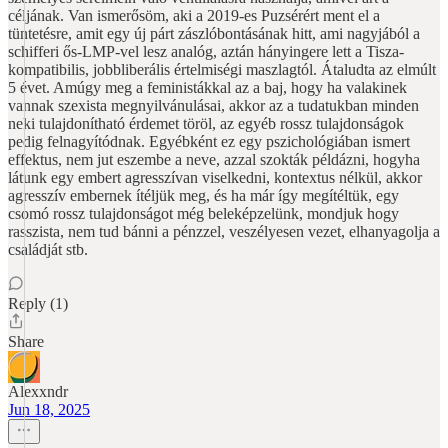
céljának. Van ismerősöm, aki a 2019-es Puzsérért ment el a
tüntetésre, amit egy új párt zászlóbontásának hitt, ami nagyjából a
schifferi ős-LMP-vel lesz analóg, aztán hányingere lett a Tisza-
kompatibilis, jobbliberális értelmiségi maszlagtól. Átaludta az elmúlt
5 évet. Amúgy meg a feministákkal az a baj, hogy ha valakinek
vannak szexista megnyilvánulásai, akkor az a tudatukban minden
neki tulajdonítható érdemet töröl, az egyéb rossz tulajdonságok
pedig felnagyítódnak. Egyébként ez egy pszichológiában ismert
effektus, nem jut eszembe a neve, azzal szokták példázni, hogyha
látunk egy embert agresszívan viselkedni, kontextus nélkül, akkor
agresszív embernek ítéljük meg, és ha már így megítéltük, egy
csomó rossz tulajdonságot még beleképzelünk, mondjuk hogy
rasszista, nem tud bánni a pénzzel, veszélyesen vezet, elhanyagolja a
családját stb.
Reply (1)
Share
Alexxndr
Jun 18, 2025