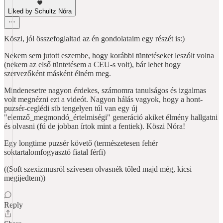
Liked by Schultz Nóra
Köszi, jól összefoglaltad az én gondolataim egy részét is:)
Nekem sem jutott eszembe, hogy korábbi tüntetéseket leszólt volna
(nekem az első tüntetésem a CEU-s volt), bár lehet hogy
szervezőként másként élném meg.
Mindenesetre nagyon érdekes, számomra tanulságos és izgalmas
volt megnézni ezt a videót. Nagyon hálás vagyok, hogy a hont-
puzsér-ceglédi stb tengelyen túl van egy új
"elemző_megmondó_értelmiségi" generáció akiket élmény hallgatni
és olvasni (fú de jobban írtok mint a fentiek). Köszi Nóra!
Egy longtime puzsér követő (természetesen fehér
soktartalomfogyasztó fiatal férfi)
((Soft szexizmusról szívesen olvasnék tőled majd még, kicsi
megijedtem))
Reply