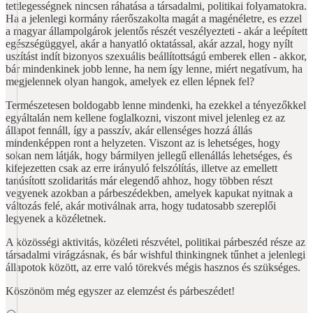
tettlegességnek nincsen ráhatása a társadalmi, politikai folyamatokra.
Ha a jelenlegi kormány ráerőszakolta magát a magénéletre, es ezzel
a magyar állampolgárok jelentős részét veszélyezteti - akár a leépített
egészségüggyel, akár a hanyatló oktatással, akár azzal, hogy nyílt
uszítást indít bizonyos szexuális beállítottságú emberek ellen - akkor,
bár mindenkinek jobb lenne, ha nem így lenne, miért negatívum, ha
megjelennek olyan hangok, amelyek ez ellen lépnek fel?
Természetesen boldogabb lenne mindenki, ha ezekkel a tényezőkkel
egyáltalán nem kellene foglalkozni, viszont mivel jelenleg ez az
állapot fennáll, így a passzív, akár ellenséges hozzá állás
mindenképpen ront a helyzeten. Viszont az is lehetséges, hogy
sokan nem látják, hogy bármilyen jellegű ellenállás lehetséges, és
kifejezetten csak az erre irányuló felszólítás, illetve az emellett
tanúsított szolidaritás már elegendő ahhoz, hogy többen részt
vegyenek azokban a párbeszédekben, amelyek kapukat nyitnak a
változás felé, akár motiválnak arra, hogy tudatosabb szereplői
legyenek a közéletnek.
A közösségi aktivitás, közéleti részvétel, politikai párbeszéd része az
társadalmi virágzásnak, és bár wishful thinkingnek tűnhet a jelenlegi
állapotok között, az erre való törekvés mégis hasznos és szükséges.
Köszönöm még egyszer az elemzést és párbeszédet!