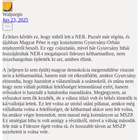
Walpurgis
Jun 23, 2025
Érdekes kérdés ez, hogy miből lett a NER. Puzsér már régóta, és
újabban Magyar Péter is egy konzisztens Gyurcsány-Orbán
rendszerről beszél. Ez egy csúsztatás, mivel bár Gyurcsány hibái
hozzájárultak NER-t megalapozó fideszes kétharmadhoz, nem
összehangoltan építették ki azt, amiben élünk.
A (teljesen ki sem épült) magyar demokrácia megrendülése viszont
nem a kétharmaddal, hanem már ott elkezdődött, amikor Gyurcsány
elmondta, hogy hazudott a választóinak a számokról, és utána nem
hogy nem vállalt politikai felelősséget lemondással ezért, hanem
erőszakot is használt a hatalomba maradására. Megjegyzem, az
erőszakot nem ők kezdték, de a válasz túlzó volt és békés tüntetők is
kárvallotjai lettek. Ez lett volna az utolsó utáni pillanat, amikor még
vállalhatta volna a felelősséget, de kétharmad akkor sem lett volna,
ha amikor végre lemondott, nem marad még kormányon az MSZP.
Ez stratégiai hiba is volt amúgy a részükről, mivel a válság második
fele már a Fideszre égett volna rá, és hosszabb távon az MSZP
nyerhetett is volna vele.