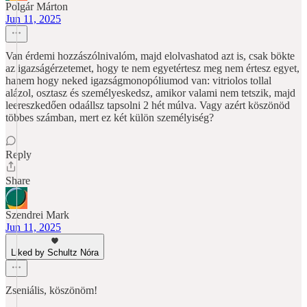
Polgár Márton
Jun 11, 2025
Van érdemi hozzászólnivalóm, majd elolvashatod azt is, csak bökte
az igazságérzetemet, hogy te nem egyetértesz meg nem értesz egyet,
hanem hogy neked igazságmonopóliumod van: vitriolos tollal
alázol, osztasz és személyeskedsz, amikor valami nem tetszik, majd
leereszkedően odaállsz tapsolni 2 hét múlva. Vagy azért köszönöd
többes számban, mert ez két külön személyiség?
Reply
Share
Szendrei Mark
Jun 11, 2025
Liked by Schultz Nóra
Zseniális, köszönöm!