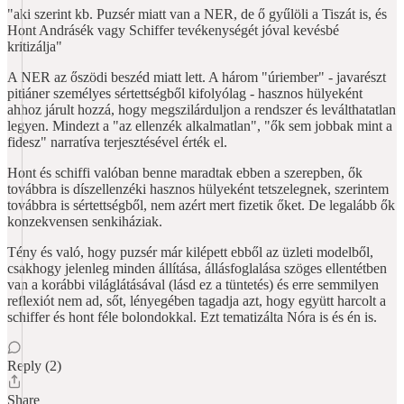
"aki szerint kb. Puzsér miatt van a NER, de ő gyűlöli a Tiszát is, és
Hont Andrásék vagy Schiffer tevékenységét jóval kevésbé
kritizálja"
A NER az őszödi beszéd miatt lett. A három "úriember" - javarészt
pitiáner személyes sértettségből kifolyólag - hasznos hülyeként
ahhoz járult hozzá, hogy megszilárduljon a rendszer és leválthatatlan
legyen. Mindezt a "az ellenzék alkalmatlan", "ők sem jobbak mint a
fidesz" narratíva terjesztésével érték el.
Hont és schiffi valóban benne maradtak ebben a szerepben, ők
továbbra is díszellenzéki hasznos hülyeként tetszelegnek, szerintem
továbbra is sértettségből, nem azért mert fizetik őket. De legalább ők
konzekvensen senkiháziak.
Tény és való, hogy puzsér már kilépett ebből az üzleti modelből,
csakhogy jelenleg minden állítása, állásfoglalása szöges ellentétben
van a korábbi világlátásával (lásd ez a tüntetés) és erre semmilyen
reflexiót nem ad, sőt, lényegében tagadja azt, hogy együtt harcolt a
schiffer és hont féle bolondokkal. Ezt tematizálta Nóra is és én is.
Reply (2)
Share