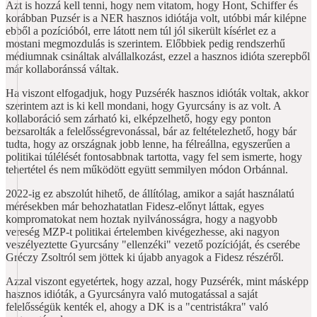
Azt is hozzá kell tenni, hogy nem vitatom, hogy Hont, Schiffer és
korábban Puzsér is a NER hasznos idiótája volt, utóbbi már kilépne
ebből a pozícióból, erre látott nem túl jól sikerült kísérlet ez a
mostani megmozdulás is szerintem. Előbbiek pedig rendszerhű
médiumnak csináltak alvállalkozást, ezzel a hasznos idióta szerepből
már kollaboránssá váltak.
Ha viszont elfogadjuk, hogy Puzsérék hasznos idióták voltak, akkor
szerintem azt is ki kell mondani, hogy Gyurcsány is az volt. A
kollaboráció sem zárható ki, elképzelhető, hogy egy ponton
bezsarolták a felelősségrevonással, bár az feltételezhető, hogy bár
tudta, hogy az országnak jobb lenne, ha félreállna, egyszerűen a
politikai túlélését fontosabbnak tartotta, vagy fel sem ismerte, hogy
tehertétel és nem működött együtt semmilyen módon Orbánnal.
2022-ig ez abszolút hihető, de állítólag, amikor a saját használatú
mérésekben már behozhatatlan Fidesz-előnyt láttak, egyes
kompromatokat nem hoztak nyilvánosságra, hogy a nagyobb
vereség MZP-t politikai értelemben kivégezhesse, aki nagyon
veszélyeztette Gyurcsány "ellenzéki" vezető pozícióját, és cserébe
Gréczy Zsoltról sem jöttek ki újabb anyagok a Fidesz részéről.
Azzal viszont egyetértek, hogy azzal, hogy Puzsérék, mint másképp
hasznos idióták, a Gyurcsányra való mutogatással a saját
felelősségük kenték el, ahogy a DK is a "centristákra" való