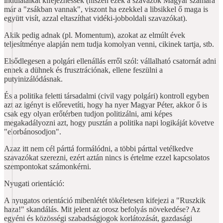
indulataikat kifejezhessék (hiszen ezek a szavazók Magyar számára
már a "zsákban vannak", viszont ha ezekkel a libsikkel ő maga is
együtt visít, azzal eltaszíthat vidéki-jobboldali szavazókat).
Akik pedig adnak (pl. Momentum), azokat az elmúlt évek
teljesítménye alapján nem tudja komolyan venni, cikinek tartja, stb.
Elsődlegesen a polgári ellenállás erről szól: vállalható csatornát adni
ennek a dühnek és frusztrációnak, ellene feszülni a
putyinizálódásnak.
És a politika feletti társadalmi (civil vagy polgári) kontroll egyben
azt az igényt is előrevetíti, hogy ha nyer Magyar Péter, akkor ő is
csak egy olyan erőtérben tudjon politizálni, ami képes
megakadályozni azt, hogy pusztán a politika napi logikáját követve
"elorbánosodjon".
Azaz itt nem cél párttá formálódni, a többi párttal vetélkedve
szavazókat szerezni, ezért aztán nincs is értelme ezzel kapcsolatos
szempontokat számonkérni.
Nyugati orientáció:
A nyugatos orientáció mibenlétét tökéletesen kifejezi a "Ruszkik
haza!" skandálás. Mit jelent az orosz befolyás növekedése? Az
egyéni és közösségi szabadságjogok korlátozását, gazdasági