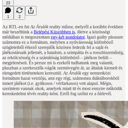
23
1
2
Az RTL-en fut
Az Árulók
reality műsor, melyről a korábbi években
már beszéltünk a
Belépési Küszöbben is
, illetve a közösségi
médiában is megosztottam
egy-két gondolatot
. Igazi guilty pleasure
számomra ez a formátum, melyben a nyilvánosság különböző
szögleteiből érkező szereplők közösen fedezik fel a saját és
játékostársaik jellemét, a hatalom, a szimpátia és a rosszhiszeműség,
az erkölcsösség és a számítóság különböző – játékon belüli –
megjelenéseit. És persze mi is ezekről tudhatunk meg valamit,
pluszban a szerkesztők-vágók szemüvegén át, az általuk kiemelt és
elengedett történeteken keresztül.
Az Árulók
egy nemzetközi
formátum hazai verziója, ami egy régi, számomra diáktáborokból
ismert játékot (i.e. gyilkosos / vérfarkasos) vett alapul. Mégis,
szerintem vannak okok, amelyek miatt itt és most ennyire működik
kereskedelmi tévés reality-ként. Erről fog szólni ez a hírlevél.