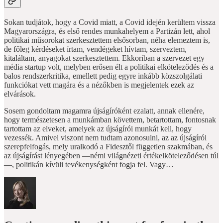
Sokan tudjátok, hogy a Covid miatt, a Covid idején kerültem vissza
Magyarországra, és első rendes munkahelyem a Partizán lett, ahol
politikai műsorokat szerkesztettem elsősorban, néha elemeztem is,
de főleg kérdéseket írtam, vendégeket hívtam, szerveztem,
kitaláltam, anyagokat szerkesztettem. Ekkoriban a szervezet egy
média startup volt, melyben erősen élt a politikai elköteleződés és a
balos rendszerkritika, emellett pedig egyre inkább közszolgálati
funkciókat vett magára és a nézőkben is megjelentek ezek az
elvárások.
Sosem gondoltam magamra újságíróként ezalatt, annak ellenére,
hogy természetesen a munkámban követtem, betartottam, fontosnak
tartottam az elveket, amelyek az újságírói munkát kell, hogy
vezessék. Amivel viszont nem tudtam azonosulni, az az újságírói
szerepfelfogás, mely uralkodó a Fidesztől független szakmában, és
az újságírást lényegében —némi világnézeti értékelköteleződésen túl
—, politikán kívüli tevékenységként fogja fel. Vagy…