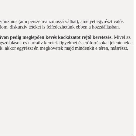
zimizmus (ami persze realizmussá válhat), amelyet egyrészt valós
lom, diskurzív téteket is felfedezhetünk ebben a hozzáállásban.
távon pedig meglepően kevés kockázatot rejtő keretezés.
Mivel az
ólalások és narratív keretek figyelmet és erőforrásokat jelentenek a
k, akkor egyrészt én megkövetek majd mindenkit e téren, másrészt,