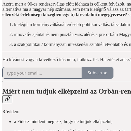
Azért, mert a 90-es rendszerváltás előtt idehaza is célként felvázolt, 
alternatíva ma a magyar nép számára, sem nem kielégítő válasz az Orbá
ellenzéki értelmiségi közegben egy új társadalmi megegyezésre?
O
kielégíti a kormányváltásnál erősebb politikai váltás, társadalmi
innovatív ajánlat és nem pusztán visszatérés a pre-orbáni Magya
a szakpolitikai / kormányzati intézkedési szintnél elvontabb és n
Ha kíváncsi vagy a következő írásomra, iratkozz fel. Ha értéket ad s
Subscribe
Miért nem tudjuk elképzelni az Orbán-ren
Röviden:
a Fidesz mindent megtesz, hogy ne tudjuk elképzelni,