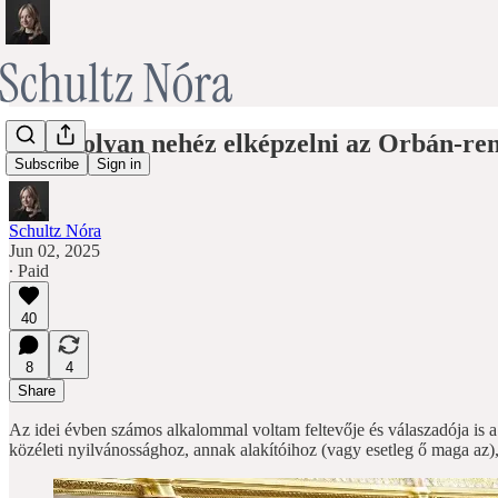
Miért olyan nehéz elképzelni az Orbán-re
Subscribe
Sign in
Schultz Nóra
Jun 02, 2025
∙ Paid
40
8
4
Share
Az idei évben számos alkalommal voltam feltevője és válaszadója is 
közéleti nyilvánossághoz, annak alakítóihoz (vagy esetleg ő maga az)