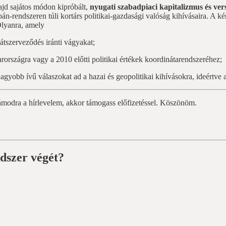
majd sajátos módon kipróbált,
nyugati szabadpiaci kapitalizmus és ve
n-rendszeren túli kortárs politikai-gazdasági valóság kihívásaira. A k
lyanra, amely
 átszerveződés iránti vágyakat;
rországra vagy a 2010 előtti politikai értékek koordinátarendszeréhez;
agyobb ívű válaszokat ad a hazai és geopolitikai kihívásokra, ideértve a n
zámodra a hírlevelem, akkor támogass előfizetéssel. Köszönöm.
dszer végét?