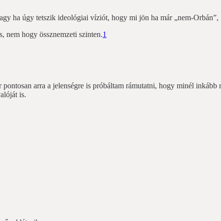
 vagy ha úgy tetszik ideológiai víziót, hogy mi jön ha már „nem-Orbán”,
cs, nem hogy össznemzeti szinten.
1
r pontosan arra a jelenségre is próbáltam rámutatni, hogy minél inkább 
lóját is.