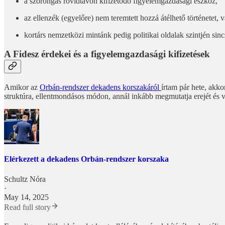
a szorongás rövidtávon kifizetődő figyelemgazdasági eszköz,
az ellenzék (egyelőre) nem teremtett hozzá átélhető történetet,
kortárs nemzetközi mintánk pedig politikai oldalak szintjén sin
A Fidesz érdekei és a figyelemgazdasági kifizetések
Amikor az
Orbán-rendszer dekadens korszakáról
írtam pár hete, akko
struktúra, ellentmondásos módon, annál inkább megmutatja erejét és va
Elérkezett a dekadens Orbán-rendszer korszaka
Schultz Nóra
·
May 14, 2025
Read full story