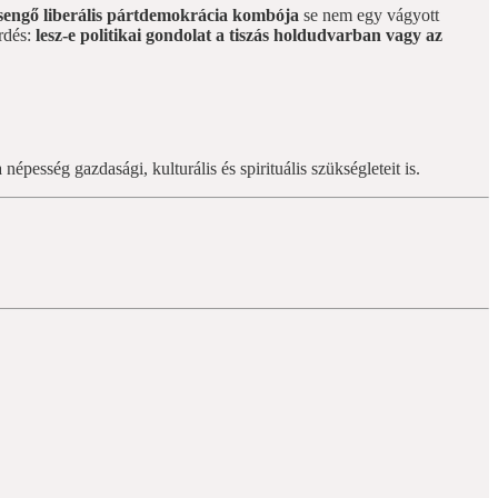
rsengő liberális pártdemokrácia kombója
se nem egy vágyott
érdés:
lesz-e politikai gondolat a tiszás holdudvarban vagy az
épesség gazdasági, kulturális és spirituális szükségleteit is.