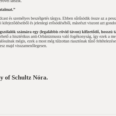
rővel látszik.
atalmat.”
cast és személyes beszélgetés tárgya. Ebben sűrűsödik össze az a pess
kifejeződéseiből és jelenlegi erősödéséből, másrészt viszont azt gondo
szólalók számára egy (legalábbis rövid távon) kifizetődő, hosszú 
ető a hisztérikus anti-Orbánizmusra való fogékonyság, így ezek a megsz
sulnak mégis, ezek a most még túlzottan riasztónak tűnő feltételezése
 lesz majd visszamenőlegesen.
sy of Schultz Nóra.