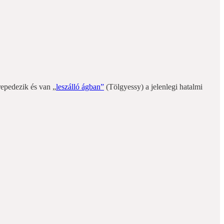
repedezik és van „
leszálló ágban”
(Tölgyessy) a jelenlegi hatalmi