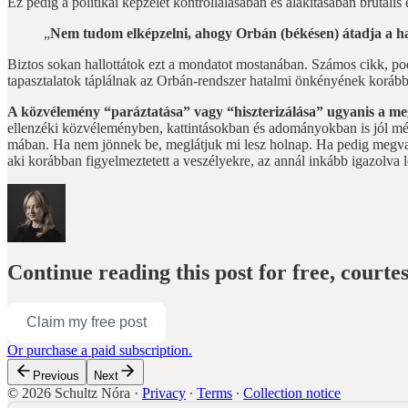
Ez pedig a politikai képzelet kontrollálásában és alakításában brutális e
„
Nem tudom elképzelni, ahogy Orbán (békésen) átadja a h
Biztos sokan hallottátok ezt a mondatot mostanában. Számos cikk, pod
tapasztalatok táplálnak az Orbán-rendszer hatalmi önkényének korábbi 
A közvélemény “paráztatása” vagy “hiszterizálása” ugyanis a meg
ellenzéki közvéleményben, kattintásokban és adományokban is jól mérh
mában. Ha nem jönnek be, meglátjuk mi lesz holnap. Ha pedig megvaló
aki korábban figyelmeztetett a veszélyekre, az annál inkább igazolva
Continue reading this post for free, courte
Claim my free post
Or purchase a paid subscription.
Previous
Next
© 2026 Schultz Nóra
·
Privacy
∙
Terms
∙
Collection notice