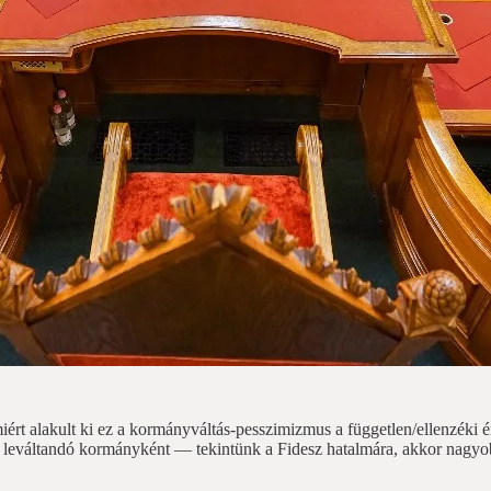
t alakult ki ez a kormányváltás-pesszimizmus a független/ellenzéki ér
 leváltandó kormányként — tekintünk a Fidesz hatalmára, akkor nagyobb