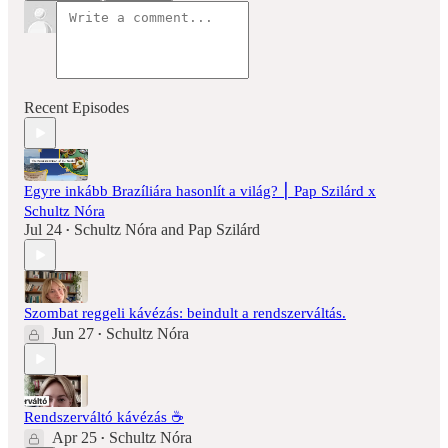
Recent Episodes
Egyre inkább Brazíliára hasonlít a világ? ⎮ Pap Szilárd x
Schultz Nóra
Jul 24
Schultz Nóra
and
Pap Szilárd
•
Szombat reggeli kávézás: beindult a rendszerváltás.
Jun 27
Schultz Nóra
•
Rendszerváltó kávézás ☕️
Apr 25
Schultz Nóra
•