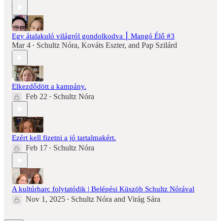
Egy átalakuló világról gondolkodva ⎮ Mangó Élő #3
Mar 4
Schultz Nóra
,
Kováts Eszter
, and
Pap Szilárd
•
Elkezdődött a kampány.
Feb 22
Schultz Nóra
•
Ezért kell fizetni a jó tartalmakért.
Feb 17
Schultz Nóra
•
A kultúrharc folytatódik | Belépési Küszöb Schultz Nórával
Nov 1, 2025
Schultz Nóra
and
Virág Sára
•