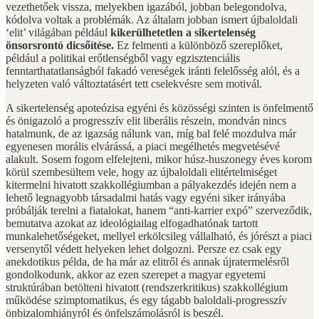
vezethetőek vissza, melyekben igazából, jobban belegondolva,
kódolva voltak a problémák. Az általam jobban ismert újbaloldali
‘elit’ világában például
kikerülhetetlen a sikertelenség
önsorsrontó dicsőítése.
Ez felmenti a különböző szereplőket,
például a politikai erőtlenségből vagy egzisztenciális
fenntarthatatlanságból fakadó vereségek iránti felelősség alól, és a
helyzeten való változtatásért tett cselekvésre sem motivál.
A sikertelenség apoteózisa egyéni és közösségi szinten is önfelmentő
és önigazoló a progresszív elit liberális részein, mondván nincs
hatalmunk, de az igazság nálunk van, míg bal felé mozdulva már
egyenesen morális elvárássá, a piaci megélhetés megvetésévé
alakult. Sosem fogom elfelejteni, mikor húsz-huszonegy éves korom
körül szembesültem vele, hogy az újbaloldali elitértelmiséget
kitermelni hivatott szakkollégiumban a pályakezdés idején nem a
lehető legnagyobb társadalmi hatás vagy egyéni siker irányába
próbálják terelni a fiatalokat, hanem “anti-karrier expó” szerveződik,
bemutatva azokat az ideológiailag elfogadhatónak tartott
munkalehetőségeket, mellyel erkölcsileg vállalható, és jórészt a piaci
versenytől védett helyeken lehet dolgozni. Persze ez csak egy
anekdotikus példa, de ha már az elitről és annak újratermelésről
gondolkodunk, akkor az ezen szerepet a magyar egyetemi
struktúrában betölteni hivatott (rendszerkritikus) szakkollégium
működése szimptomatikus, és egy tágabb baloldali-progresszív
önbizalomhiányról és önfelszámolásról is beszél.