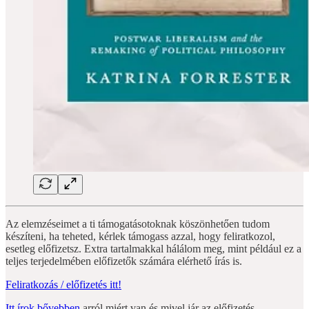
Az elemzéseimet a ti támogatásotoknak köszönhetően tudom
készíteni, ha teheted, kérlek támogass azzal, hogy feliratkozol,
esetleg előfizetsz. Extra tartalmakkal hálálom meg, mint például ez a
teljes terjedelmében előfizetők számára elérhető írás is.
Feliratkozás / előfizetés itt!
Itt írok bővebben
arról miért van és mivel jár az előfizetés.