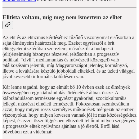
Elitista voltam, míg meg nem ismertem az elitet
Az elit és az elitizmus kérdéséhez fűződő viszonyomat elsősorban a
saját élményeim határozzák meg. Ezeket egyrészről a brit
elitegyetemi szférában szereztem, másrészről a budapesti
(elit)értelmiség bizonyos részeivel (elsősorban a progresszív
politikai, “civil”, médiamunkás és művészeti közeggel) való
találkozásaim jelentik, míg Magyarországot jelenleg kormányzó,
illetve a leváltására készülő jobboldali elitekkel, és az üzleti világgal
jóval kevesebb informális kötődésem van.
Kár lenne tagadni, hogy az elmúlt bő 10 évben ezek az élmények
összességében egy kiábrándulás történetévé állnak össze. A
kiábrándulásom természete egyrészt gyakorlati, szociokulturális
jellegű, másrészt elméleti természetű. Fokozatosan szembesültem
azzal, hogy milyen rossz személyes működések mérgezik az emberi
viszonyokat, hogy milyen kevesen vannak jól itt más közösségekhez
képest, és ezzel összefüggésben elkezdett feltűnni milyen szegényes
a progresszív elitek nyilvános ajánlata a jó életről. Erről lásd
bővebben ezt a videómat: