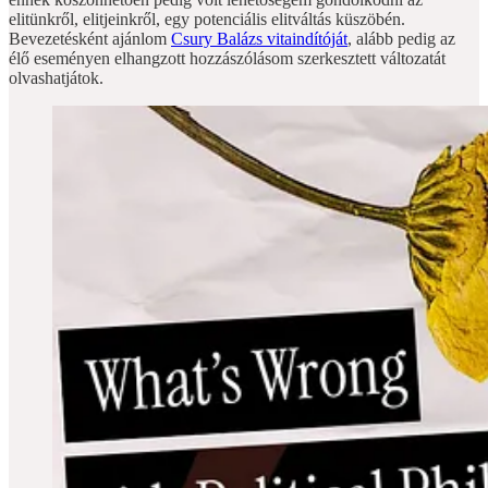
elitünkről, elitjeinkről, egy potenciális elitváltás küszöbén.
Bevezetésként ajánlom
Csury Balázs vitaindítóját
, alább pedig az
élő eseményen elhangzott hozzászólásom szerkesztett változatát
olvashatjátok.