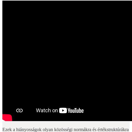
Ezek a hiányosságok olyan közösségi normákra és értékstruktúrákra