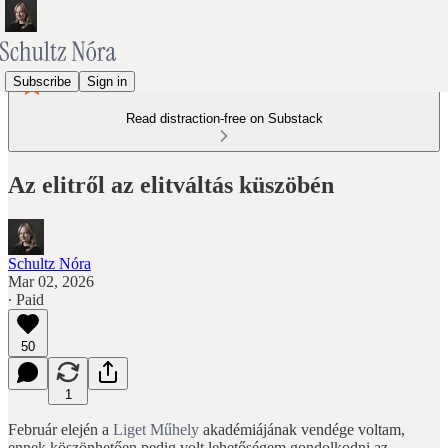
Subscribe
Sign in
Read distraction-free on Substack
Az elitről az elitváltás küszöbén
Schultz Nóra
Mar 02, 2026
∙ Paid
50
1
Február elején a
Liget Műhely
akadémiájának vendége voltam,
ennek köszönhetően pedig volt lehetőségem gondolkodni az