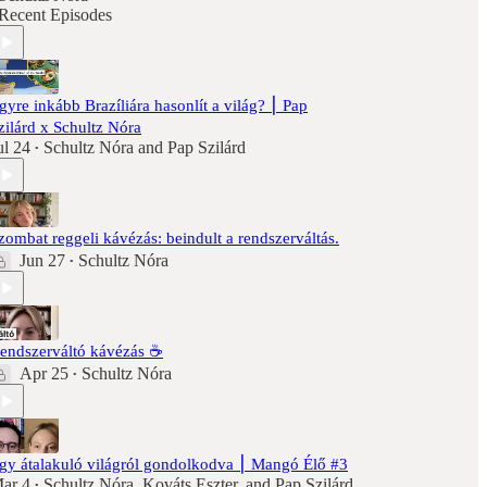
Recent Episodes
gyre inkább Brazíliára hasonlít a világ? ⎮ Pap
zilárd x Schultz Nóra
ul 24
Schultz Nóra
and
Pap Szilárd
•
zombat reggeli kávézás: beindult a rendszerváltás.
Jun 27
Schultz Nóra
•
endszerváltó kávézás ☕️
Apr 25
Schultz Nóra
•
gy átalakuló világról gondolkodva ⎮ Mangó Élő #3
ar 4
Schultz Nóra
,
Kováts Eszter
, and
Pap Szilárd
•